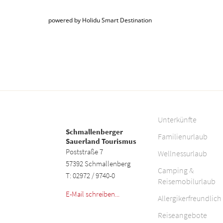
powered by Holidu Smart Destination
Unterkünfte
Schmallenberger
Familienurlaub
Sauerland Tourismus
Poststraße 7
Wellnessurlaub
57392 Schmallenberg
Camping &
T: 02972 / 9740-0
Reisemobilurlaub
E-Mail schreiben...
Allergikerfreundlich
Reiseangebote