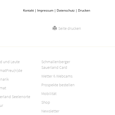
Kontakt
|
Impressum
|
Datenschutz
|
Drucken
Seite drucken
d und Leute
Schmallenberger
Sauerland Card
matFreu(n)de
Wetter & Webcams
inarik
Prospekte bestellen
mat
Mobilität
erland Seelenorte
Shop
ur
Newsletter