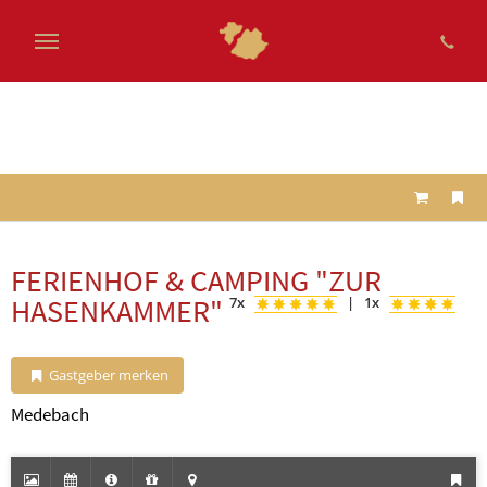
Zum
Hauptinhalt
springen
FERIENHOF & CAMPING "ZUR
HASENKAMMER"
7x
|
1x
Gastgeber merken
Medebach