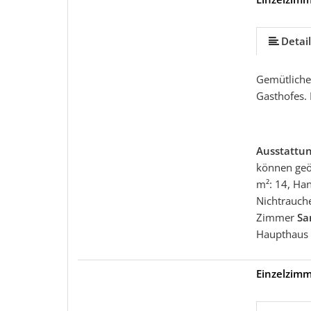
Detail
Gemütliches
Gasthofes. 
Ausstattu
können geö
m²: 14, Ha
Nichtrauche
Zimmer
Sa
Haupthaus
Einzelzimm