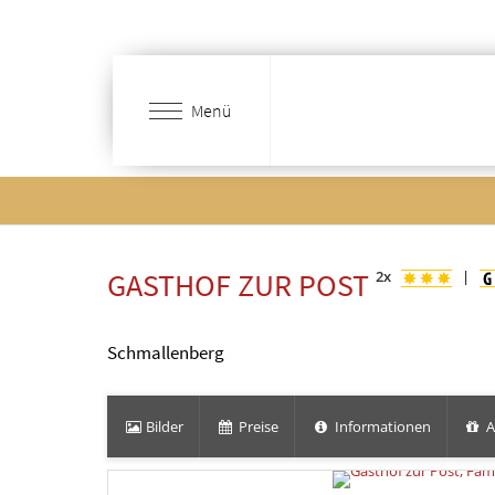
Zum
Hauptinhalt
springen
Menü
GASTHOF ZUR POST
2x
|
Schmallenberg
Bilder
Preise
Informationen
A