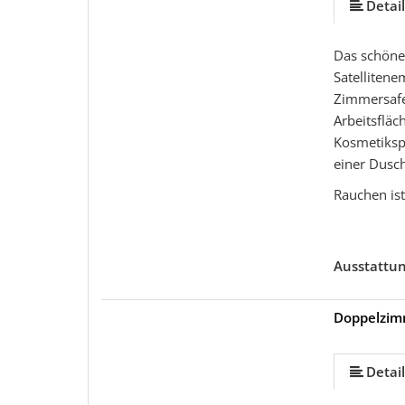
Detail
Das schöne 
Satellitene
Zimmersafe.
Arbeitsfläc
Kosmetikspi
einer Dusch
Rauchen ist 
Ausstattu
Doppelzim
mehr (7 ) »
mehr (7 ) »
mehr (7 ) »
Detail