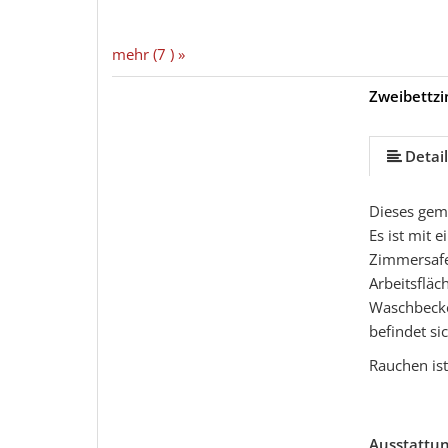
mehr (7 ) »
Zweibettz
Detail
Dieses gem
Es ist mit 
Zimmersafe 
Arbeitsflä
Waschbecke
befindet si
Rauchen ist 
Ausstattu