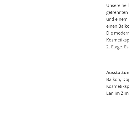
Unsere hel
getrennten 
und einem 
einen Balko
Die modern
Kosmetiksp
2. Etage. E
Ausstattu
Balkon, Dop
Kosmetikspi
Lan im Zim