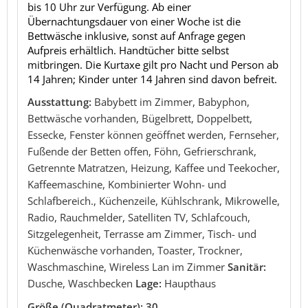
bis 10 Uhr zur Verfügung. Ab einer
Übernachtungsdauer von einer Woche ist die
Bettwäsche inklusive, sonst auf Anfrage gegen
Aufpreis erhältlich. Handtücher bitte selbst
mitbringen. Die Kurtaxe gilt pro Nacht und Person ab
14 Jahren; Kinder unter 14 Jahren sind davon befreit.
Ausstattung:
Babybett im Zimmer, Babyphon,
Bettwäsche vorhanden, Bügelbrett, Doppelbett,
Essecke, Fenster können geöffnet werden, Fernseher,
Fußende der Betten offen, Föhn, Gefrierschrank,
Getrennte Matratzen, Heizung, Kaffee und Teekocher,
Kaffeemaschine, Kombinierter Wohn- und
Schlafbereich., Küchenzeile, Kühlschrank, Mikrowelle,
Radio, Rauchmelder, Satelliten TV, Schlafcouch,
Sitzgelegenheit, Terrasse am Zimmer, Tisch- und
Küchenwäsche vorhanden, Toaster, Trockner,
Waschmaschine, Wireless Lan im Zimmer
Sanitär:
Dusche, Waschbecken
Lage:
Haupthaus
Größe (Quadratmeter): 30