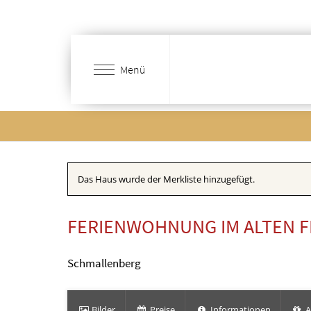
Zum
Hauptinhalt
springen
Menü
Das Haus wurde der Merkliste hinzugefügt.
FERIENWOHNUNG IM ALTEN 
Schmallenberg
Bilder
Preise
Informationen
A