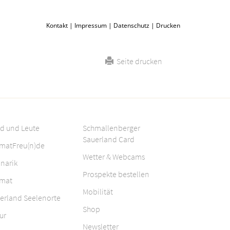
Kontakt
|
Impressum
|
Datenschutz
|
Drucken
Seite drucken
d und Leute
Schmallenberger
Sauerland Card
matFreu(n)de
Wetter & Webcams
inarik
Prospekte bestellen
mat
Mobilität
erland Seelenorte
Shop
ur
Newsletter