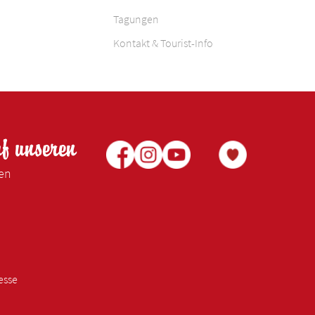
Tagungen
Kontakt & Tourist-Info
uf unseren
ken
esse