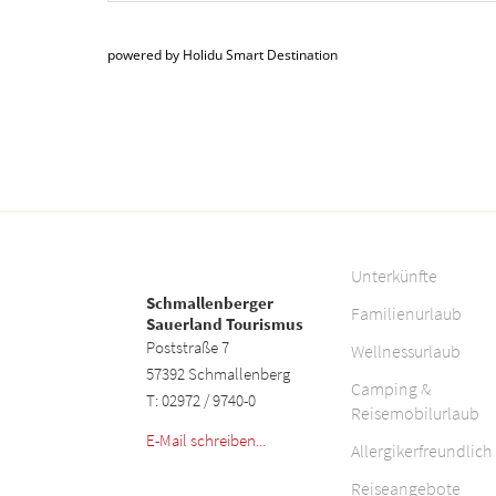
powered by Holidu Smart Destination
Unterkünfte
Schmallenberger
Familienurlaub
Sauerland Tourismus
Poststraße 7
Wellnessurlaub
57392 Schmallenberg
Camping &
T: 02972 / 9740-0
Reisemobilurlaub
E-Mail schreiben...
Allergikerfreundlich
Reiseangebote