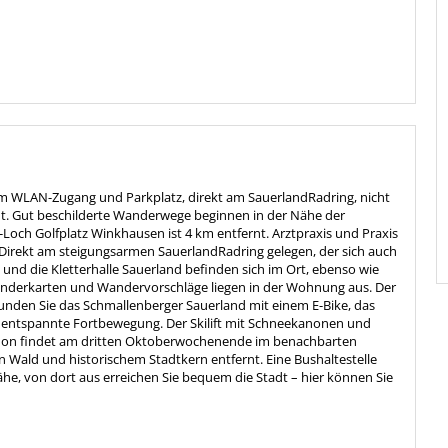
m WLAN-Zugang und Parkplatz, direkt am SauerlandRadring, nicht
nt. Gut beschilderte Wanderwege beginnen in der Nähe der
7-Loch Golfplatz Winkhausen ist 4 km entfernt. Arztpraxis und Praxis
 Direkt am steigungsarmen SauerlandRadring gelegen, der sich auch
 und die Kletterhalle Sauerland befinden sich im Ort, ebenso wie
Wanderkarten und Wandervorschläge liegen in der Wohnung aus. Der
unden Sie das Schmallenberger Sauerland mit einem E-Bike, das
ne entspannte Fortbewegung. Der Skilift mit Schneekanonen und
rathon findet am dritten Oktoberwochenende im benachbarten
on Wald und historischem Stadtkern entfernt. Eine Bushaltestelle
ähe, von dort aus erreichen Sie bequem die Stadt – hier können Sie