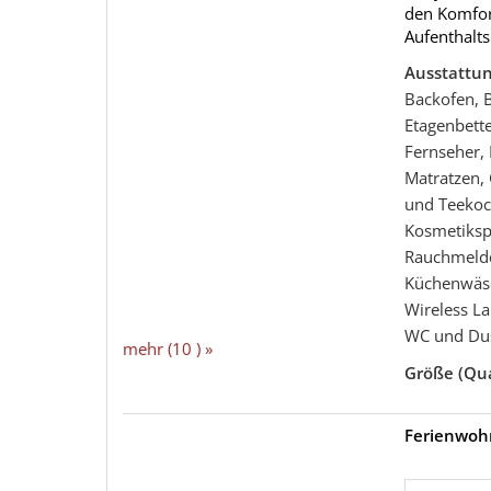
den Komfort
Aufenthalts
Ausstattu
Backofen, 
Etagenbett
Fernseher, 
Matratzen,
und Teekoc
Kosmetikspi
Rauchmelder
Küchenwäsc
Wireless L
WC und Du
mehr (10 ) »
Größe (Qu
Ferienwoh
mehr (10 ) »
mehr (10 ) »
mehr (10 ) »
mehr (10 ) »
mehr (10 ) »
mehr (10 ) »