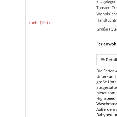
Sitzgelegen
Toaster, T
Wohnküche
Handtuchtr
mehr (10 ) »
Größe (Qu
Ferienwo
mehr (10 ) »
mehr (10 ) »
mehr (10 ) »
mehr (10 ) »
mehr (10 ) »
mehr (10 ) »
Detail
Die Ferien
Unterkunft 
große Unte
ausgestatt
bietet somi
Highspeed-W
Waschmasch
Außerdem st
Babybett u