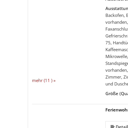
Ausstattu
Backofen, 
vorhanden, 
Faxanschlu
Gefrierschr
75, Handtü
Kaffeemasch
Mikrowelle,
Standspieg
vorhanden,
Zimmer, Z
mehr (11 ) »
und Dusch
Größe (Qu
Ferienwo
mehr (10 ) »
mehr (10 ) »
mehr (10 ) »
mehr (10 ) »
mehr (10 ) »
mehr (10 ) »
Detail