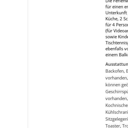
Die Ferienw
für einen e
Unterkunft
Küche, 2 S
für 4 Pers
(für Videoa
sowie Kind
Tischtennis
ebenfalls 
einem Balk
Ausstattu
Backofen, 
vorhanden, 
können geö
Geschirrspü
vorhanden,
Kochnische
Kühlschrank
Sitzgelegen
Toaster, T