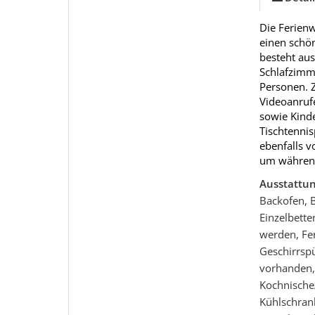
Die Ferien
einen schön
besteht au
Schlafzimm
Personen. 
Videoanrufe
sowie Kind
Tischtennis
ebenfalls v
um während 
Ausstattu
Backofen, 
Einzelbette
werden, Fer
Geschirrspü
vorhanden,
Kochnische
Kühlschrank