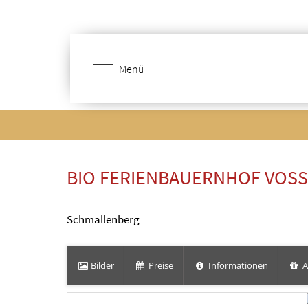
Zum
Hauptinhalt
springen
Menü
BIO FERIENBAUERNHOF VOS
Schmallenberg
Bilder
Preise
Informationen
A