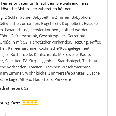
 eines privaten Grills, auf dem Sie während Ihres
 köstliche Mahlzeiten zubereiten können.
ng:
2 Schlafräume, Babybett im Zimmer, Babyphon,
Bettwäsche vorhanden, Bügelbrett, Doppelbett, Essecke,
en, Faxanschluss, Fenster können geöffnet werden,
Föhn, Gefrierschrank, Geschirrspüler, Getrennte
 Größe in m²: 52, Handtücher vorhanden, Heizung, Kaffee
her, Kaffeemaschine, Kochnische/Kochgelegenheit,
egel, Küchenzeile, Kühlschrank, Mikrowelle, Radio,
, Satelliten TV, Sitzgelegenheit, Standspiegel, Tisch- und
he vorhanden, Toaster, Trockner, Waschmaschine,
an im Zimmer, Wohnküche, Zimmersafe
Sanitär:
Dusche,
sche
Lage:
Altbau, Haupthaus, Parkseite
adratmeter): 52
nung Katze