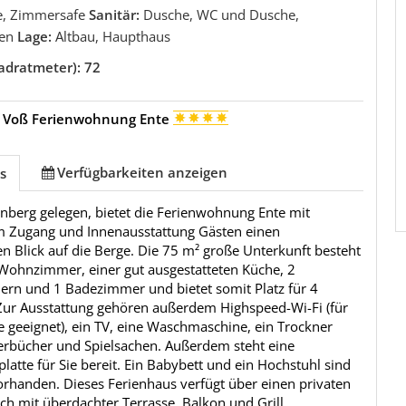
, Zimmersafe
Sanitär:
Dusche, WC und Dusche,
en
Lage:
Altbau, Haupthaus
adratmeter): 72
 Voß Ferienwohnung Ente
Verfügbarkeiten anzeigen
s
nberg gelegen, bietet die Ferienwohnung Ente mit
m Zugang und Innenausstattung Gästen einen
en Blick auf die Berge. Die 75 m² große Unterkunft besteht
Wohnzimmer, einer gut ausgestatteten Küche, 2
ern und 1 Badezimmer und bietet somit Platz für 4
Zur Ausstattung gehören außerdem Highspeed-Wi-Fi (für
 geeignet), ein TV, eine Waschmaschine, ein Trockner
erbücher und Spielsachen. Außerdem steht eine
platte für Sie bereit. Ein Babybett und ein Hochstuhl sind
orhanden. Dieses Ferienhaus verfügt über einen privaten
h mit überdachter Terrasse, Balkon und Grill.