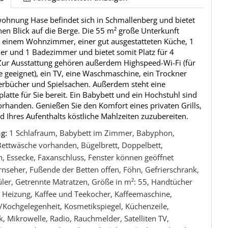
wohnung Hase befindet sich in Schmallenberg und bietet
en Blick auf die Berge. Die 55 m² große Unterkunft
s einem Wohnzimmer, einer gut ausgestatteten Küche, 1
er und 1 Badezimmer und bietet somit Platz für 4
Zur Ausstattung gehören außerdem Highspeed-Wi-Fi (für
 geeignet), ein TV, eine Waschmaschine, ein Trockner
erbücher und Spielsachen. Außerdem steht eine
platte für Sie bereit. Ein Babybett und ein Hochstuhl sind
orhanden. Genießen Sie den Komfort eines privaten Grills,
Ihres Aufenthalts köstliche Mahlzeiten zuzubereiten.
ng:
1 Schlafraum, Babybett im Zimmer, Babyphon,
Bettwäsche vorhanden, Bügelbrett, Doppelbett,
n, Essecke, Faxanschluss, Fenster können geöffnet
nseher, Fußende der Betten offen, Föhn, Gefrierschrank,
ler, Getrennte Matratzen, Größe in m²: 55, Handtücher
 Heizung, Kaffee und Teekocher, Kaffeemaschine,
/Kochgelegenheit, Kosmetikspiegel, Küchenzeile,
, Mikrowelle, Radio, Rauchmelder, Satelliten TV,