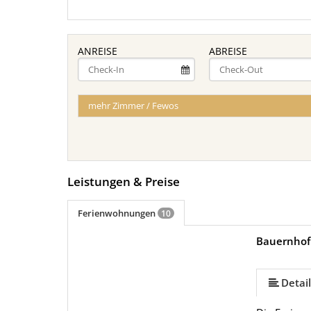
ANREISE
ABREISE
mehr Zimmer / Fewos
Leistungen & Preise
Ferienwohnungen
10
Bauernhof
mehr (10 ) »
mehr (10 ) »
mehr (10 ) »
mehr (10 ) »
mehr (10 ) »
mehr (10 ) »
Detail