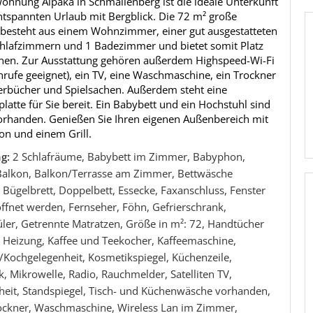
ohnung Alpaka in Schmallenberg ist die ideale Unterkunft
ntspannten Urlaub mit Bergblick. Die 72 m² große
 besteht aus einem Wohnzimmer, einer gut ausgestatteten
chlafzimmern und 1 Badezimmer und bietet somit Platz
onen. Zur Ausstattung gehören außerdem Highspeed-Wi-Fi
nrufe geeignet), ein TV, eine Waschmaschine, ein Trockner
erbücher und Spielsachen. Außerdem steht eine
platte für Sie bereit. Ein Babybett und ein Hochstuhl sind
vorhanden. Genießen Sie Ihren eigenen Außenbereich mit
on und einem Grill.
ng:
2 Schlafräume, Babybett im Zimmer, Babyphon,
Balkon, Balkon/Terrasse am Zimmer, Bettwäsche
Bügelbrett, Doppelbett, Essecke, Faxanschluss, Fenster
ffnet werden, Fernseher, Föhn, Gefrierschrank,
ler, Getrennte Matratzen, Größe in m²: 72, Handtücher
 Heizung, Kaffee und Teekocher, Kaffeemaschine,
/Kochgelegenheit, Kosmetikspiegel, Küchenzeile,
, Mikrowelle, Radio, Rauchmelder, Satelliten TV,
heit, Standspiegel, Tisch- und Küchenwäsche vorhanden,
rockner, Waschmaschine, Wireless Lan im Zimmer,