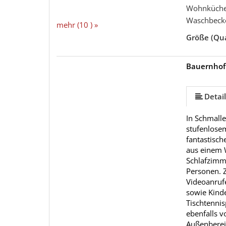
Wohnküche
Waschbeck
mehr (10 ) »
Größe (Qu
Bauernhof
mehr (11 ) »
mehr (11 ) »
mehr (11 ) »
mehr (11 ) »
mehr (11 ) »
mehr (11 ) »
mehr (11 ) »
Detail
In Schmalle
stufenlose
fantastisch
aus einem 
Schlafzimm
Personen. 
Videoanrufe
sowie Kind
Tischtennis
ebenfalls v
Außenbereic