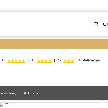
S
2x
|
5x
|
2x
|
1x
nicht klassifiziert
usstattung
Anreise