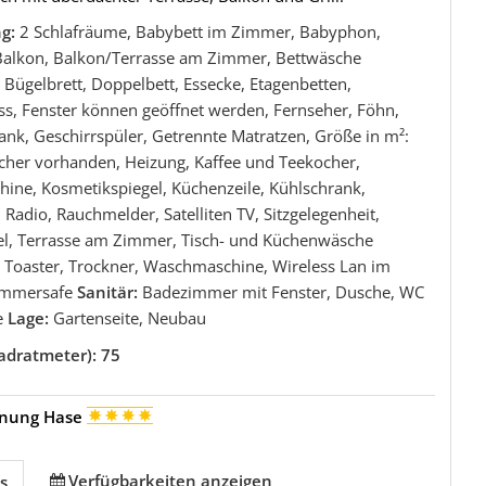
ng:
2 Schlafräume, Babybett im Zimmer, Babyphon,
Balkon, Balkon/Terrasse am Zimmer, Bettwäsche
Bügelbrett, Doppelbett, Essecke, Etagenbetten,
ss, Fenster können geöffnet werden, Fernseher, Föhn,
ank, Geschirrspüler, Getrennte Matratzen, Größe in m²:
cher vorhanden, Heizung, Kaffee und Teekocher,
ine, Kosmetikspiegel, Küchenzeile, Kühlschrank,
 Radio, Rauchmelder, Satelliten TV, Sitzgelegenheit,
el, Terrasse am Zimmer, Tisch- und Küchenwäsche
 Toaster, Trockner, Waschmaschine, Wireless Lan im
immersafe
Sanitär:
Badezimmer mit Fenster, Dusche, WC
e
Lage:
Gartenseite, Neubau
adratmeter): 75
hnung Hase
Verfügbarkeiten anzeigen
s