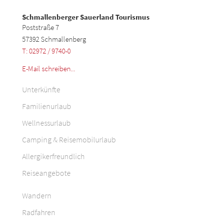
Schmallenberger Sauerland Tourismus
Poststraße 7
57392 Schmallenberg
T: 02972 / 9740-0
E-Mail schreiben...
Unterkünfte
Familienurlaub
Wellnessurlaub
Camping & Reisemobilurlaub
Allergikerfreundlich
Reiseangebote
Wandern
Radfahren