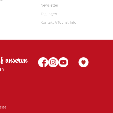
Newsletter
Tagungen
Kontakt & Tourist-Info
uf unseren
ken
esse