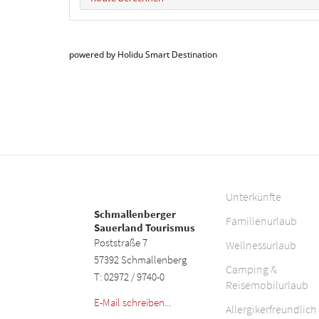
powered by Holidu Smart Destination
Unterkünfte
Schmallenberger
Familienurlaub
Sauerland Tourismus
Poststraße 7
Wellnessurlaub
57392 Schmallenberg
Camping &
T: 02972 / 9740-0
Reisemobilurlaub
E-Mail schreiben...
Allergikerfreundlich