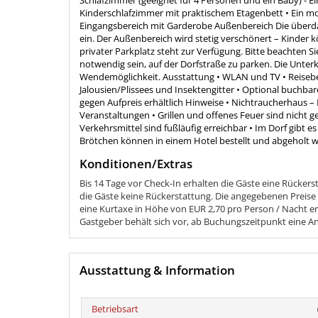
Schlafzimmer (geeignet für 4 Personen und ein Baby) - E
Kinderschlafzimmer mit praktischem Etagenbett • Ein m
Eingangsbereich mit Garderobe Außenbereich Die überdac
ein. Der Außenbereich wird stetig verschönert – Kinder 
privater Parkplatz steht zur Verfügung. Bitte beachten Sie
notwendig sein, auf der Dorfstraße zu parken. Die Unter
Wendemöglichkeit. Ausstattung • WLAN und TV • Reisebet
Jalousien/Plissees und Insektengitter • Optional buchb
gegen Aufpreis erhältlich Hinweise • Nichtraucherhaus – 
Veranstaltungen • Grillen und offenes Feuer sind nicht 
Verkehrsmittel sind fußläufig erreichbar • Im Dorf gibt 
Brötchen können in einem Hotel bestellt und abgeholt 
Konditionen/Extras
Bis 14 Tage vor Check-In erhalten die Gäste eine Rücker
die Gäste keine Rückerstattung. Die angegebenen Preise
eine Kurtaxe in Höhe von EUR 2,70 pro Person / Nacht er
Gastgeber behält sich vor, ab Buchungszeitpunkt eine A
Ausstattung & Information
Betriebsart