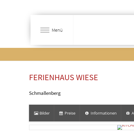
Zum
Hauptinhalt
springen
Menü
FERIENHAUS WIESE
Schmallenberg
Bilder
Preise
Informationen
A