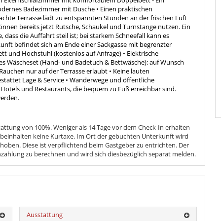
in Elternschlafzimmer mit komfortablem Doppelbett - Ein
odernes Badezimmer mit Dusche • Einen praktischen
hte Terrasse lädt zu entspannten Stunden an der frischen Luft
können bereits jetzt Rutsche, Schaukel und Turnstange nutzen. Ein
, dass die Auffahrt steil ist; bei starkem Schneefall kann es
kunft befindet sich am Ende einer Sackgasse mit begrenzter
t und Hochstuhl (kostenlos auf Anfrage) • Elektrische
ares Wäscheset (Hand- und Badetuch & Bettwäsche): auf Wunsch
Rauchen nur auf der Terrasse erlaubt • Keine lauten
gestattet Lage & Service • Wanderwege und öffentliche
es Hotels und Restaurants, die bequem zu Fuß erreichbar sind.
werden.
stattung von 100%. Weniger als 14 Tage vor dem Check-In erhalten
 beinhalten keine Kurtaxe. Im Ort der gebuchten Unterkunft wird
hoben. Diese ist verpflichtend beim Gastgeber zu entrichten. Der
nzahlung zu berechnen und wird sich diesbezüglich separat melden.
Ausstattung