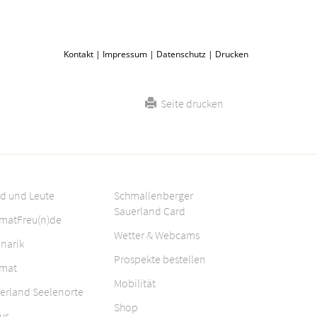
Kontakt
|
Impressum
|
Datenschutz
|
Drucken
Seite drucken
d und Leute
Schmallenberger
Sauerland Card
matFreu(n)de
Wetter & Webcams
inarik
Prospekte bestellen
mat
Mobilität
erland Seelenorte
Shop
ur