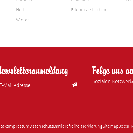
Herbst
Erlebnisse buchen!
Winter
Newsletteranmeldung
Folge uns a
Sozialen Netzwer
takt
Impressum
Datenschutz
Barrierefreiheitserklärung
Sitemap
Jobs
Pr