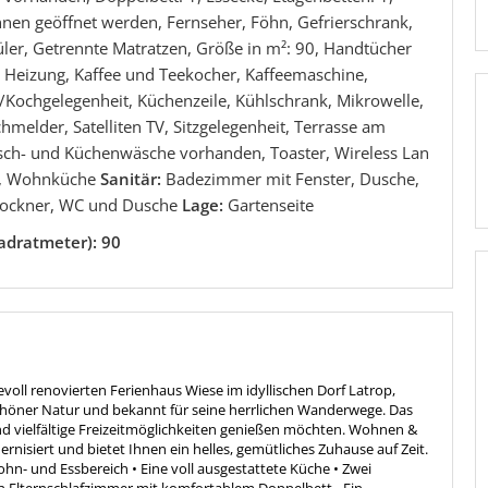
nen geöffnet werden, Fernseher, Föhn, Gefrierschrank,
ler, Getrennte Matratzen, Größe in m²: 90, Handtücher
 Heizung, Kaffee und Teekocher, Kaffeemaschine,
/Kochgelegenheit, Küchenzeile, Kühlschrank, Mikrowelle,
hmelder, Satelliten TV, Sitzgelegenheit, Terrasse am
sch- und Küchenwäsche vorhanden, Toaster, Wireless Lan
, Wohnküche
Sanitär:
Badezimmer mit Fenster, Dusche,
ockner, WC und Dusche
Lage:
Gartenseite
adratmeter): 90
oll renovierten Ferienhaus Wiese im idyllischen Dorf Latrop,
öner Natur und bekannt für seine herrlichen Wanderwege. Das
und vielfältige Freizeitmöglichkeiten genießen möchten. Wohnen &
isiert und bietet Ihnen ein helles, gemütliches Zuhause auf Zeit.
hn- und Essbereich • Eine voll ausgestattete Küche • Zwei