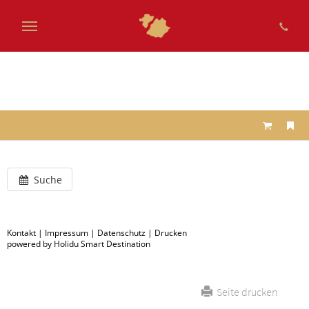
Zum
Hauptinhalt
springen
Suche
Kontakt
|
Impressum
|
Datenschutz
|
Drucken
powered by Holidu Smart Destination
Seite drucken