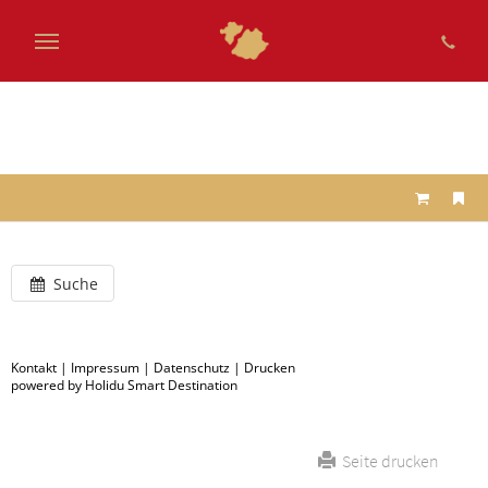
Zum
Hauptinhalt
springen
Suche
Kontakt
|
Impressum
|
Datenschutz
|
Drucken
powered by Holidu Smart Destination
Seite drucken