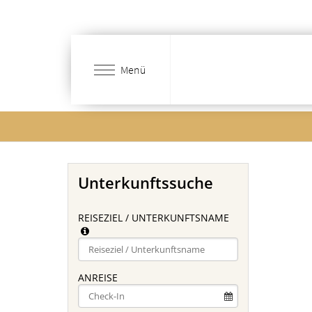
Zum
Hauptinhalt
springen
Menü
Unterkunftssuche
REISEZIEL / UNTERKUNFTSNAME
Type 2 or
more
characters
ANREISE
for
results.