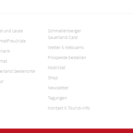
d und Leute
Schmallenberger
Sauerland Card
matFreu(n)de
Wetter & Webcams
inarik
Prospekte bestellen
mat
Mobilität
erland Seelenorte
Shop
ur
Newsletter
Tagungen
Kontakt & Tourist-Info