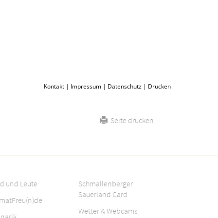
Kontakt
|
Impressum
|
Datenschutz
|
Drucken
Seite drucken
d und Leute
Schmallenberger
Sauerland Card
matFreu(n)de
Wetter & Webcams
inarik