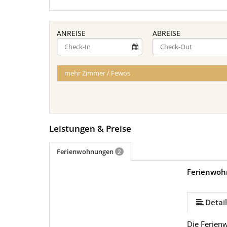
ANREISE
ABREISE
mehr Zimmer / Fewos
Leistungen & Preise
Ferienwohnungen
2
Ferienwoh
mehr (15 ) »
mehr (15 ) »
mehr (15 ) »
mehr (15 ) »
mehr (15 ) »
mehr (15 ) »
mehr (15 ) »
mehr (15 ) »
mehr (15 ) »
mehr (15 ) »
mehr (15 ) »
Detail
Die Ferienw