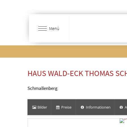
Zum
Hauptinhalt
springen
Menü
HAUS WALD-ECK THOMAS SC
Schmallenberg
Bilder
Preise
Informationen
A