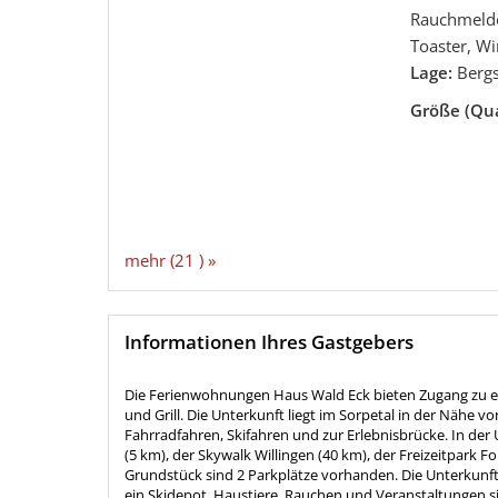
Rauchmelde
Toaster, W
Lage:
Bergs
Größe (Qu
mehr (21 ) »
Informationen Ihres Gastgebers
Die Ferienwohnungen Haus Wald Eck bieten Zugang zu e
und Grill. Die Unterkunft liegt im Sorpetal in der Nähe 
Fahrradfahren, Skifahren und zur Erlebnisbrücke. In de
(5 km), der Skywalk Willingen (40 km), der Freizeitpark F
Grundstück sind 2 Parkplätze vorhanden. Die Unterkunft
ein Skidepot. Haustiere, Rauchen und Veranstaltungen sin