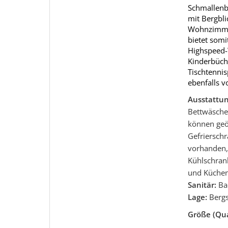
Schmallenbe
mit Bergbli
Wohnzimmer
bietet somi
Highspeed-W
Kinderbüch
Tischtennis
ebenfalls 
Ausstattu
Bettwäsche 
können geö
Gefrierschr
vorhanden,
Kühlschrank
und Küchen
Sanitär:
Ba
Lage:
Bergs
Größe (Qu