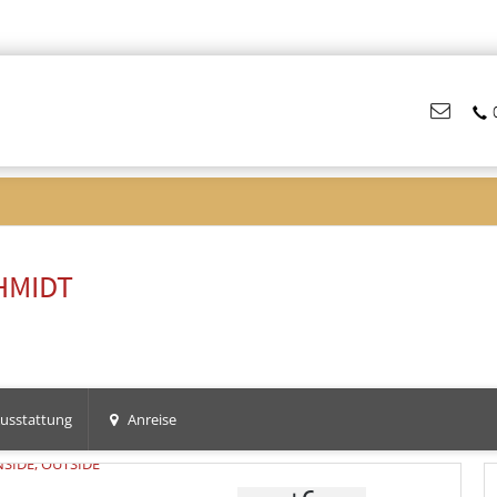
HMIDT
usstattung
Anreise