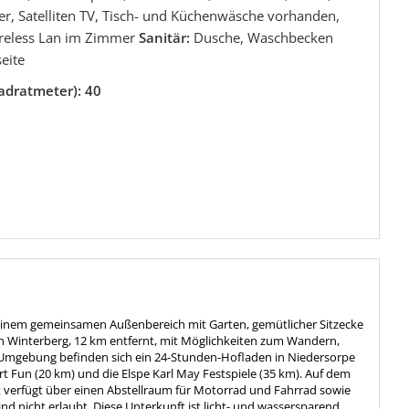
r, Satelliten TV, Tisch- und Küchenwäsche vorhanden,
ireless Lan im Zimmer
Sanitär:
Dusche, Waschbecken
eite
adratmeter): 40
inem gemeinsamen Außenbereich mit Garten, gemütlicher Sitzecke
von Winterberg, 12 km entfernt, mit Möglichkeiten zum Wandern,
r Umgebung befinden sich ein 24-Stunden-Hofladen in Niedersorpe
ort Fun (20 km) und die Elspe Karl May Festspiele (35 km). Auf dem
 verfügt über einen Abstellraum für Motorrad und Fahrrad sowie
d nicht erlaubt. Diese Unterkunft ist licht- und wassersparend