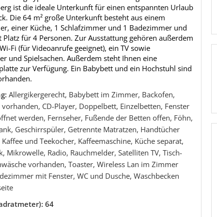
rg ist die ideale Unterkunft für einen entspannten Urlaub
ck. Die 64 m² große Unterkunft besteht aus einem
, einer Küche, 1 Schlafzimmer und 1 Badezimmer und
t Platz für 4 Personen. Zur Ausstattung gehören außerdem
i-Fi (für Videoanrufe geeignet), ein TV sowie
er und Spielsachen. Außerdem steht Ihnen eine
platte zur Verfügung. Ein Babybett und ein Hochstuhl sind
vorhanden.
ng:
Allergikergerecht, Babybett im Zimmer, Backofen,
vorhanden, CD-Player, Doppelbett, Einzelbetten, Fenster
ffnet werden, Fernseher, Fußende der Betten offen, Föhn,
ank, Geschirrspüler, Getrennte Matratzen, Handtücher
 Kaffee und Teekocher, Kaffeemaschine, Küche separat,
, Mikrowelle, Radio, Rauchmelder, Satelliten TV, Tisch-
wäsche vorhanden, Toaster, Wireless Lan im Zimmer
dezimmer mit Fenster, WC und Dusche, Waschbecken
eite
adratmeter): 64